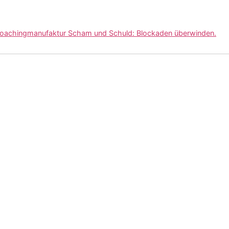
Coachingmanufaktur Scham und Schuld: Blockaden überwinden.
JETZT
Newsletter abonnieren