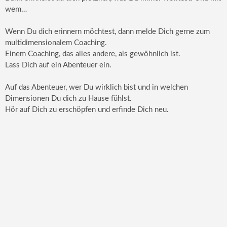
wem…
Wenn Du dich erinnern möchtest, dann melde Dich gerne zum
multidimensionalem Coaching.
Einem Coaching, das alles andere, als gewöhnlich ist.
Lass Dich auf ein Abenteuer ein.
Auf das Abenteuer, wer Du wirklich bist und in welchen
Dimensionen Du dich zu Hause fühlst.
Hör auf Dich zu erschöpfen und erfinde Dich neu.
Gerne begleite Dich dabei.
Melde Dich für ein ersten Kennenlerntermin unter:
https://lebendich-coaching.de/kontakt/
Und Deine Reise zu Dir kann beginnen.
Das Coaching findet in meiner Coaching Manufaktur in
Düsseldorf statt, in der Natur oder via Online Coaching
Ich freu mich auf Dich und Deine multidimensionale Entwicklung
.
Einen Lesetip zu dieser Thematik findest du im beigefügtem Link.