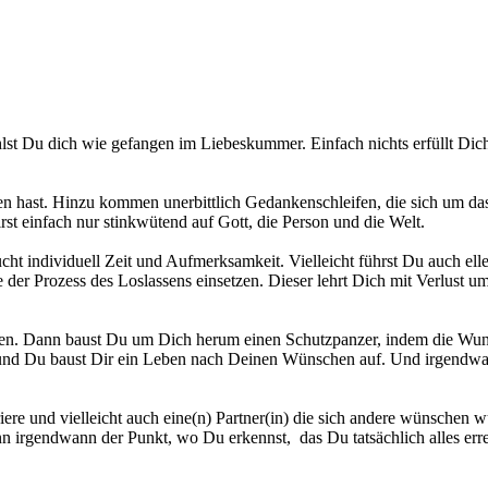
lst Du dich wie gefangen im Liebeskummer. Einfach nichts erfüllt D
ren hast. Hinzu kommen unerbittlich Gedankenschleifen, die sich um d
t einfach nur stinkwütend auf Gott, die Person und die Welt.
cht individuell Zeit und Aufmerksamkeit. Vielleicht führst Du auch e
e der Prozess des Loslassens einsetzen. Dieser lehrt Dich mit Verlust 
cken. Dann baust Du um Dich herum einen Schutzpanzer, indem die Wu
 und Du baust Dir ein Leben nach Deinen Wünschen auf. Und irgendwan
iere und vielleicht auch eine(n) Partner(in) die sich andere wünschen w
nn irgendwann der Punkt, wo Du erkennst, das Du tatsächlich alles erre