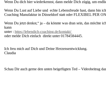
Wenn Du dich hier wiederkennst, dann melde Dich zügig, um endlich
Wenn Du Lust auf Liebe und echte Lebensfreude hast, dann bin ich 
Coaching Manufaktur in Düsseldorf statt oder FLEXIBEL PE
Wenn Du jetzt denkst,“ ja – da könnte was dran sein, das möchte ic
kann
unter :
https://lebendich-coaching.de/kontakt/
oder melde Dich einfach direkt
unter 01784584445
.
Ich freu mich auf Dich und Deine
Herzensentwicklung.
Claudia
Schau Dir auch gerne den unten beigefügten Ted – Videobeitrag daz