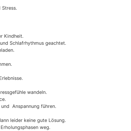
 Stress.
r Kindheit.
n und Schlafrhythmus geachtet.
eladen.
achsenenleben abhanden zu
Erlebnisse.
tressgefühle wandeln.
ce.
t und Anspannung führen.
dann leider keine gute Lösung.
= Erholungsphasen weg.